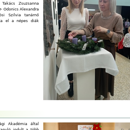
s Takács Zsuzsanna
ár- Odonics Alexandra
ósi Szilvia tanárnő
ta el a népes diák
gi Akadémia által
anuló indult a több