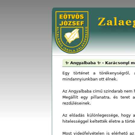
✨ Angyalbaba ✨ - Karácsonyi 
Egy történet a törékenységről, 
mindannyiunkban ott élnek.
Az Angyalbaba című színdarab nem 
Megállít egy pillanatra, és teret
rezdüléseinek.
Az előadás különlegessége, hogy a
hitelességgel keltették életre a tört
Most videófelvételen is elérhető a