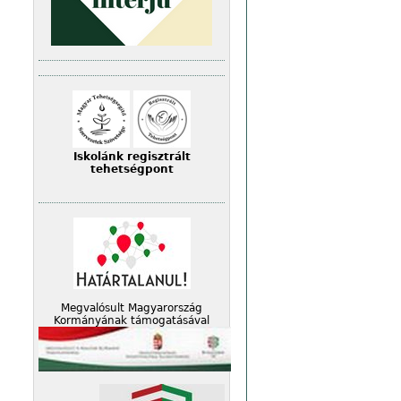
Iskolánk regisztrált
tehetségpont
Megvalósult Magyarország
Kormányának támogatásával