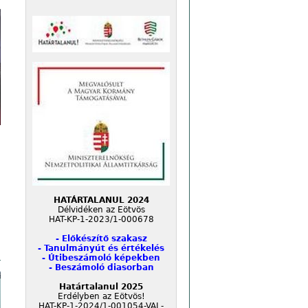
HATÁRTALANUL 2024
Délvidéken az Eötvös
HAT-KP-1-2023/1-000678
- Előkészítő szakasz
- Tanulmányút és értékelés
- Útibeszámoló képekben
- Beszámoló diasorban
Határtalanul 2025
Erdélyben az Eötvös!
HAT-KP-1-2024/1-001054-VAL-