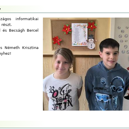
y
ágos informatikai
 részt.
el és Becságh Bercel
és Németh Krisztina
nyhez!