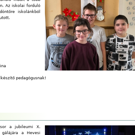
. Az iskolai forduló
döntőre iskolánkból
tott.
ina
elkészítő pedagógusnak!
sor a jubileumi X.
 gálájára a Hevesi