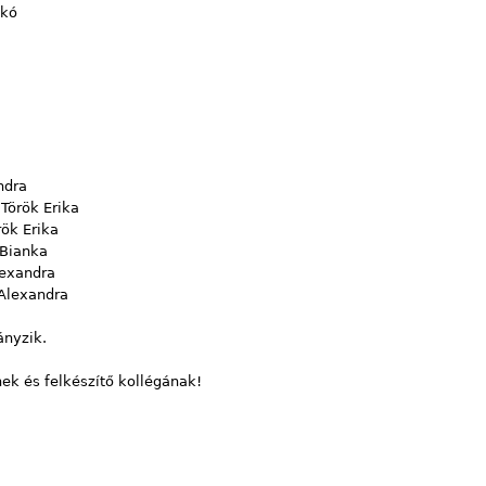
ikó
a
ndra
Török Erika
rök Erika
 Bianka
lexandra
 Alexandra
ányzik.
ek és felkészítő kollégának!