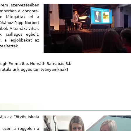
terem szervezésében
vemberben a Zongora-
re látogattak el a
tékához Papp Norbert
iból. A témák: vihar,
, csillagos égbolt,
k, a legjobbakat az
esítették.
Balogh Emma 8.b, Horváth Barnabás 8.b
ratulálunk ügyes tanítványainknak!
yája az Eötvös iskola
z ezen a reggelen a