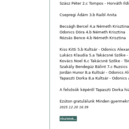
Szász Péter 2.c Tompos - Horváth Ild
Csepregi Ádám 3.b Raibl Anita
Becságh Bercel 4.a Németh Krisztin
Odonics Dóra 4.b Németh Krisztina
Rózsás Bence 4.b Németh Krisztina
Kiss Kitti 5.b Kultsár - Odonics Alexa
Lukács Klaudia 5.a Takácsné Szőke - 
Kovács Noel 6.c Takácsné Szőke - Tö
Szakály Bendegúz Bálint 7.c Ruzsics
Jordán Hunor 8.a Kultsár - Odonics A
Tapaszti Dorka 8.a Kultsár - Odonics
A felsősök képéről Tapaszti Dorka hi
Ezúton gratulálunk Minden gyermekn
2025.12.20 16:39