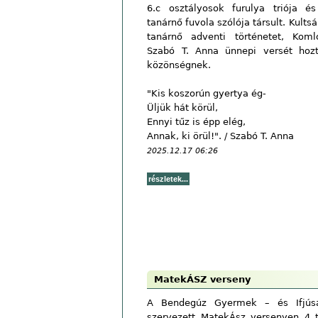
6.c osztályosok furulya triója é
tanárnő fuvola szólója társult. Kults
tanárnő adventi történetet, Koml
Szabó T. Anna ünnepi versét hoz
közönségnek.
"Kis koszorún gyertya ég-
Üljük hát körül,
Ennyi tűz is épp elég,
Annak, ki örül!". / Szabó T. Anna
2025.12.17 06:26
MatekÁSZ verseny
A Bendegúz Gyermek – és Ifjúsá
szervezett MatekÁsz versenyen 4 t