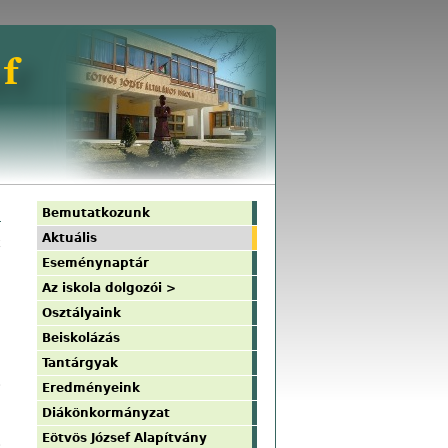
Bemutatkozunk
Aktuális
k
Eseménynaptár
Az iskola dolgozói >
Osztályaink
m
Beiskolázás
Tantárgyak
s
Eredményeink
Diákönkormányzat
Eötvös József Alapítvány
s