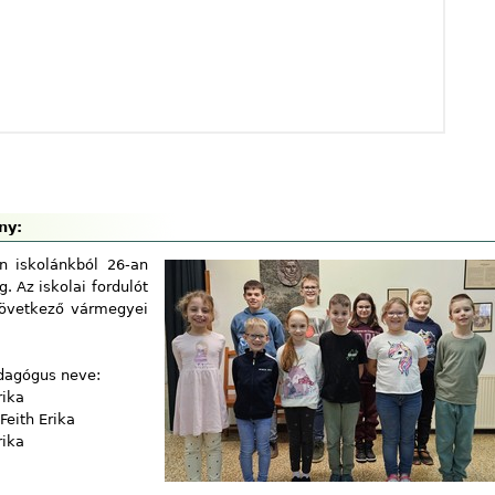
ny:
n iskolánkból 26-an
. Az iskolai fordulót
következő vármegyei
edagógus neve:
rika
eith Erika
rika