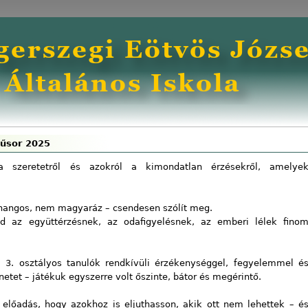
műsor 2025
a szeretetről és azokról a kimondatlan érzésekről, amelye
hangos, nem magyaráz – csendesen szólít meg.
 ad az együttérzésnek, az odafigyelésnek, az emberi lélek fino
 3. osztályos tanulók rendkívüli érzékenységgel, fegyelemmel é
énetet – játékuk egyszerre volt őszinte, bátor és megérintő.
z előadás, hogy azokhoz is eljuthasson, akik ott nem lehettek – é