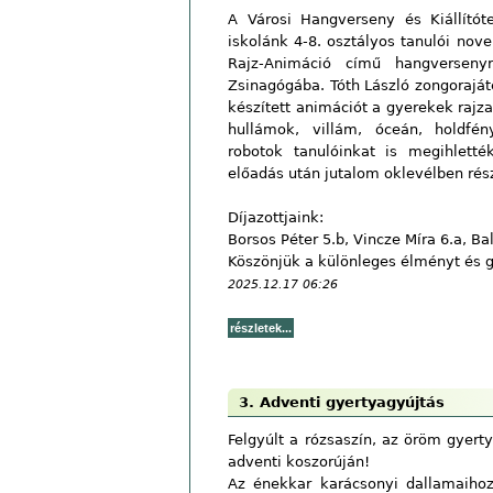
A Városi Hangverseny és Kiállító
iskolánk 4-8. osztályos tanulói no
Rajz-Animáció című hangverseny
Zsinagógába. Tóth László zongorajá
készített animációt a gyerekek rajza
hullámok, villám, óceán, holdfény
robotok tanulóinkat is megihletté
előadás után jutalom oklevélben rész
Díjazottjaink:
Borsos Péter 5.b, Vincze Míra 6.a, 
Köszönjük a különleges élményt és g
2025.12.17 06:26
3. Adventi gyertyagyújtás
Felgyúlt a rózsaszín, az öröm gyert
adventi koszorúján!
Az énekkar karácsonyi dallamaiho