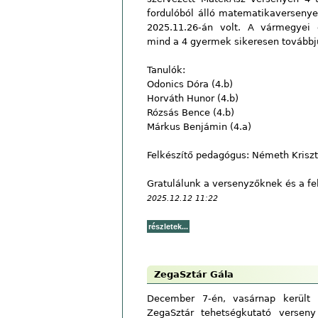
fordulóból álló matematikaversenyen
2025.11.26-án volt. A vármegyei 
mind a 4 gyermek sikeresen továbbju
Tanulók:
Odonics Dóra (4.b)
Horváth Hunor (4.b)
Rózsás Bence (4.b)
Márkus Benjámin (4.a)
Felkészítő pedagógus: Németh Kriszt
Gratulálunk a versenyzőknek és a f
2025.12.12 11:22
ZegaSztár Gála
December 7-én, vasárnap került 
ZegaSztár tehetségkutató verseny