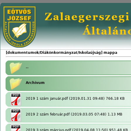
[dokumentumok/Diákönkormányzat/Iskolaújság] mappa
..
Archívum
2019 1 szám január.pdf
(2019.01.31 09:48) 766.18 KB
2019 2 szám február.pdf
(2019.03.05 07:48) 1.13 MB
2019 3 szám március.pdf
(2019.04.08 11:50) 951.48 KB