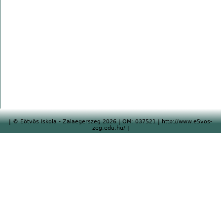
| © Eötvös Iskola - Zalaegerszeg 2026 | OM: 037521 | http://www.e5vos-
zeg.edu.hu/ |