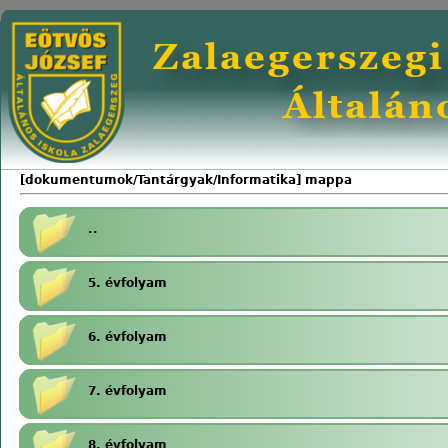
[dokumentumok/Tantárgyak/Informatika] mappa
..
5. évfolyam
6. évfolyam
7. évfolyam
8. évfolyam