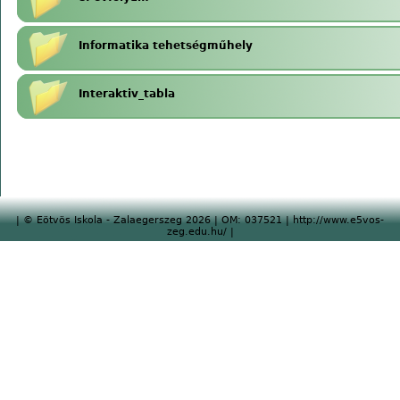
Informatika tehetségműhely
Interaktiv_tabla
| © Eötvös Iskola - Zalaegerszeg 2026 | OM: 037521 | http://www.e5vos-
zeg.edu.hu/ |